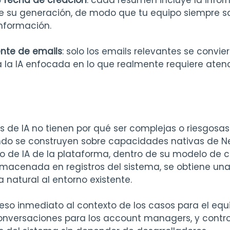
 fecha de creación
: cada resumen incluye la infor
e su generación, de modo que tu equipo siempre s
información.
gente de emails
: solo los emails relevantes se convie
la IA enfocada en lo que realmente requiere atenc
s de IA no tienen por qué ser complejas o riesgosas
do se construyen sobre capacidades nativas de Net
lo de IA de la plataforma, dentro de su modelo de c
lmacenada en registros del sistema, se obtiene una
 natural al entorno existente.
ceso inmediato al contexto de los casos para el equ
onversaciones para los account managers, y control