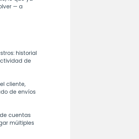
lver — a 
ros: historial 
ctividad de 
 cliente, 
ado de envíos 
 de cuentas 
gar múltiples 