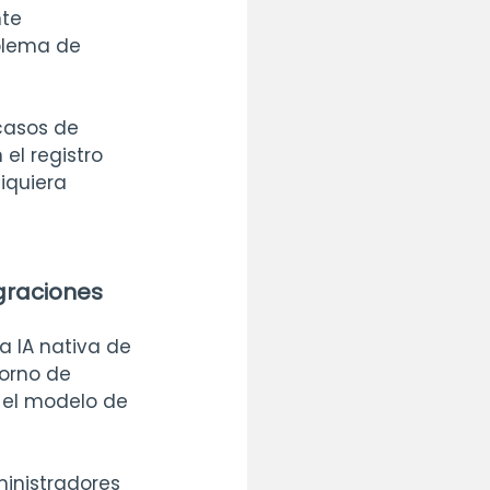
te 
blema de 
 casos de 
el registro 
iquiera 
egraciones
a IA nativa de 
orno de 
 el modelo de 
inistradores 