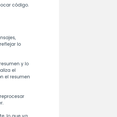
tocar código.
sajes, 
flejar lo 
resumen y lo 
liza el 
on el resumen 
reprocesar 
r.
e, lo que ya 