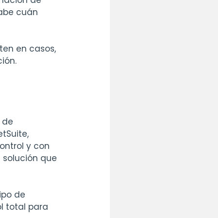
mación de 
abe cuán 
rten en casos, 
ión.
 de 
Suite, 
ontrol y con 
 solución que 
ipo de 
 total para 