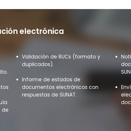
ción electrónica
Validación de RUCs (formato y
Not
duplicados).
doc
to.
SUN
Informe de estados de
ntos
documentos electrónicos con
Env
respuestas de SUNAT.
elec
uía
doc
 de