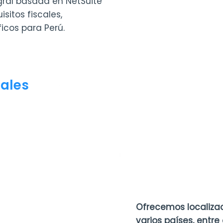
gral basada en NetSuite
sitos fiscales,
ficos para Perú.
pales
n total ante las
 los principales
 electrónica en
Ofrecemos localizac
l tipo de cambio
n con el Banco
varios países, entre 