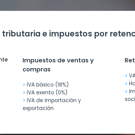
 tributaria e impuestos por reten
nte
Impuestos de ventas y
Re
compras
>
VA
>
Ho
>
IVA básico (18%)
>
Im
>
IVA exento (0%)
soc
>
IVA de importación y
exportación