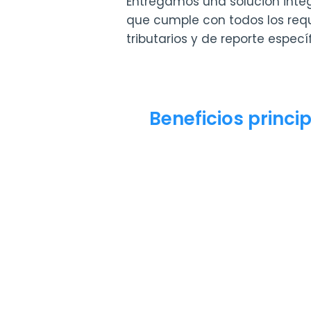
Entregamos una solución inte
que cumple con todos los requi
tributarios y de reporte especí
Beneficios princi
Cumplimiento y certificació
agencias tributarias.
Integración de NetSuite con
proveedores de facturación
Perú.
Importación automática de
diario mediante integració