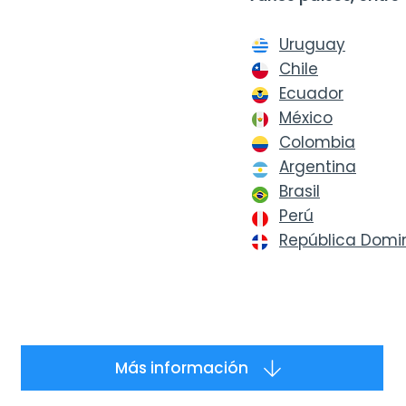
.
Uruguay
es, incluyendo los
Chile
SUNAT.
Ecuador
México
s (ventas y
Colombia
ediante la
Argentina
Brasil
Perú
República Domi
Más información