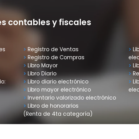
s contables y fiscales
es
>
Registro de Ventas
>
Li
>
Registro de Compras
ele
>
Libro Mayor
>
Li
>
Libro Diario
>
Re
o:
>
Libro diario electrónico
>
Li
>
Libro mayor electrónico
ele
>
Inventario valorizado electrónico
>
Libro de honorarios
(Renta de 4ta categoría)