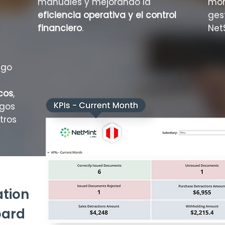
manuales y mejorando la
mon
eficiencia operativa y el control
ges
financiero
.
NetS
ago
cos
,
agos
tros
ation
ard