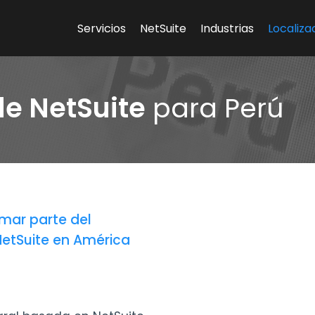
Servicios
NetSuite
Industrias
Localiza
de NetSuite
para Perú
rmar parte del
NetSuite en América