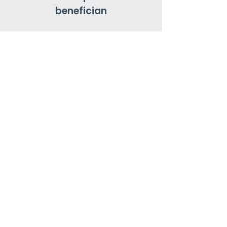
benefician
>
B2B y servicios profesionales
>
Proveedores de SaaS y
tecnología
>
Distribución mayorista
>
E-commerce y marcas
directas al consumidor