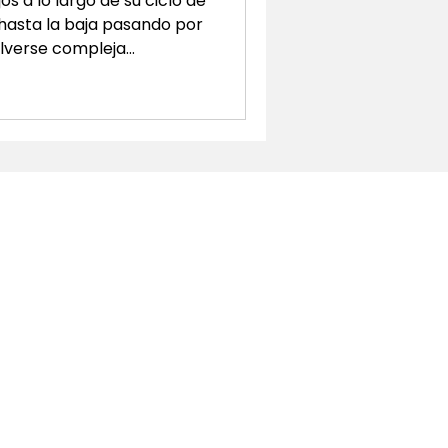
jos a lo largo de su ciclo de
 hasta la baja pasando por
olverse compleja
Fixed Assets Management
e proceso al automatizar el
 depreciación, la
ento (leasing) y la
dentro de una misma
a nube. Contenido:
l módulo Fixed Assets Mana
Localizations
Argentina
Brazil
Chile
Colombia