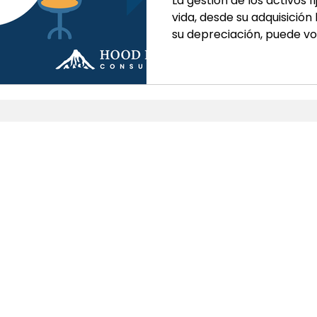
La gestión de los activos fi
vida, desde su adquisición
su depreciación, puede v
rápidamente. El módulo 
de NetSuite simplifica est
seguimiento de activos, la
contabilidad de arrendami
generación de reportes 
plataforma integrada en l
Principales beneficios de
Páginas
NetSuite
Inicio
ERP
Servicios
CRM
Acerca de Nosotros
SuiteCommerce
Blog